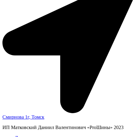
Смирнова 1г, Томск
ИП Матковский Даниил Валентинович «‎ProШины» 2023