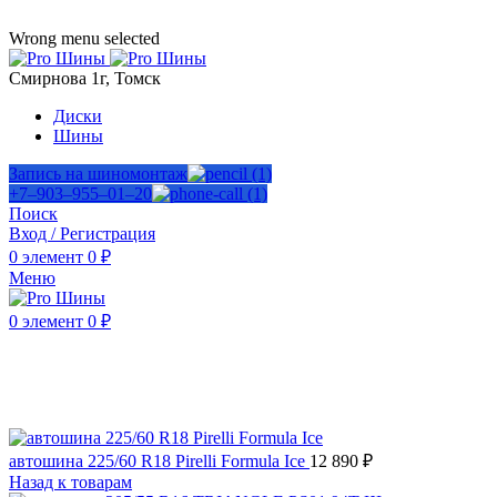
ADD ANYTHING HERE OR JUST REMOVE IT…
Wrong menu selected
Смирнова 1г, Томск
Диски
Шины
Запись на шиномонтаж
+7‒903‒955‒01‒20
Поиск
Вход / Регистрация
0
элемент
0
₽
Меню
0
элемент
0
₽
Продано
Нажмите, чтобы увеличить
автошина 225/60 R18 Pirelli Formula Ice
12 890
₽
Назад к товарам