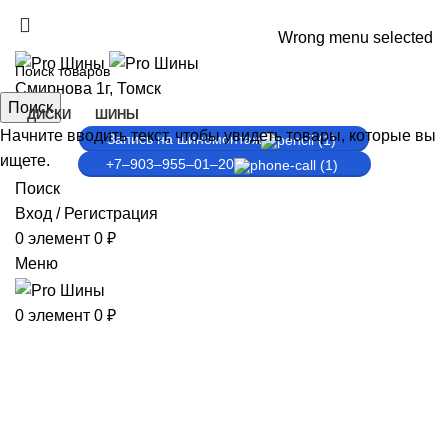
ADD ANYTHING HERE OR JUST REMOVE IT…
Wrong menu selected
Смирнова 1г, Томск
Поиск
ДИСКИ
ШИНЫ
Начните вводить текст, чтобы увидеть товары, которые вы
Запись на шиномонтаж
ищете.
+7‒903‒955‒01‒20
Поиск
Вход / Регистрация
0
элемент
0
₽
Меню
0
элемент
0
₽
Шиномонтаж