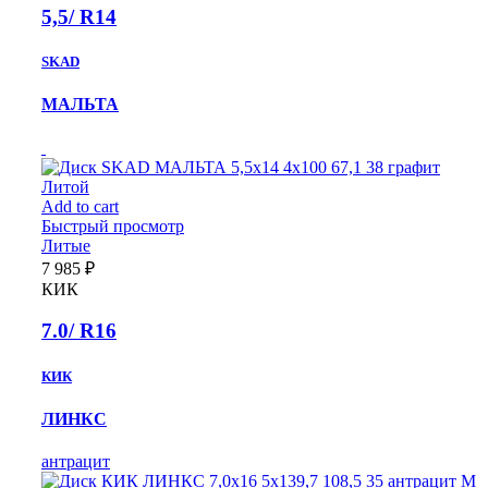
5,5/ R14
SKAD
МАЛЬТА
Литой
Add to cart
Быстрый просмотр
Литые
7 985
₽
КИК
7.0/ R16
КИК
ЛИНКС
антрацит