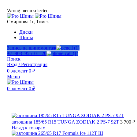
ADD ANYTHING HERE OR JUST REMOVE IT…
Wrong menu selected
Смирнова 1г, Томск
Диски
Шины
Запись на шиномонтаж
+7‒903‒955‒01‒20
Поиск
Вход / Регистрация
0
элемент
0
₽
Меню
0
элемент
0
₽
Нажмите, чтобы увеличить
автошина 185/65 R15 TUNGA ZODIAK 2 PS-7 92T
3 700
₽
Назад к товарам