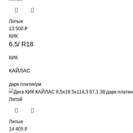
Литые
13 500
₽
КИК
6,5/ R18
КИК
КАЙЛАС
дарк платинум
Литой
Литые
14 405
₽