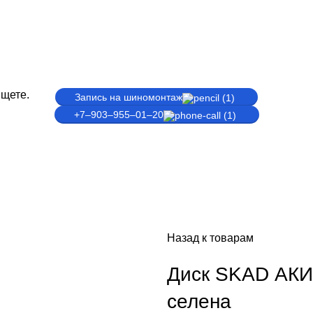
ищете.
Запись на шиномонтаж
+7‒903‒955‒01‒20
Назад к товарам
Диск SKAD АКИТ
селена