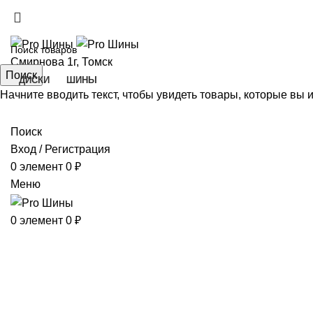
ADD ANYTHING HERE OR JUST REMOVE IT…
Смирнова 1г, Томск
Поиск
ДИСКИ
ШИНЫ
Начните вводить текст, чтобы увидеть товары, которые вы 
Поиск
Вход / Регистрация
0
элемент
0
₽
Меню
0
элемент
0
₽
Нажмите, чтобы увеличить