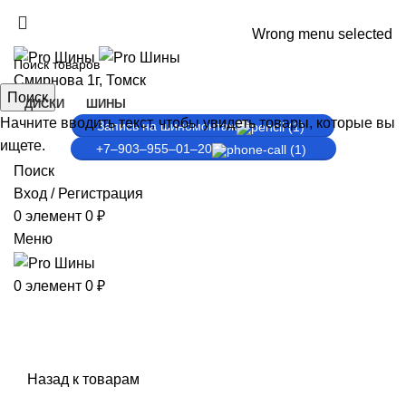
ADD ANYTHING HERE OR JUST REMOVE IT…
Wrong menu selected
Смирнова 1г, Томск
Поиск
ДИСКИ
ШИНЫ
Начните вводить текст, чтобы увидеть товары, которые вы
Запись на шиномонтаж
ищете.
+7‒903‒955‒01‒20
Поиск
Вход / Регистрация
0
элемент
0
₽
Меню
0
элемент
0
₽
Продано
Нажмите, чтобы увеличить
Назад к товарам