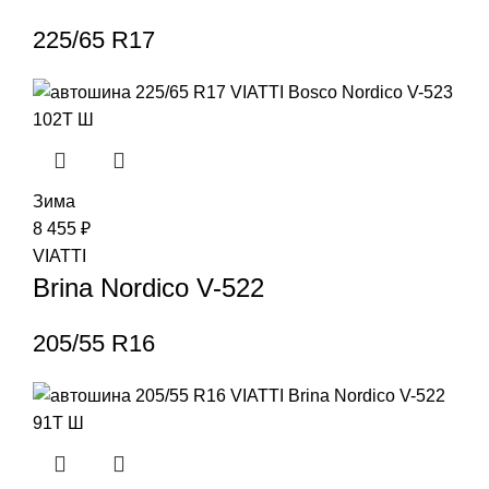
225/65 R17
Зима
8 455
₽
VIATTI
Brina Nordico V-522
205/55 R16