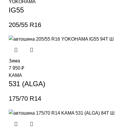
YOKOHAMA
IG55
205/55 R16
Зима
7 950
₽
KAMA
531 (ALGA)
175/70 R14