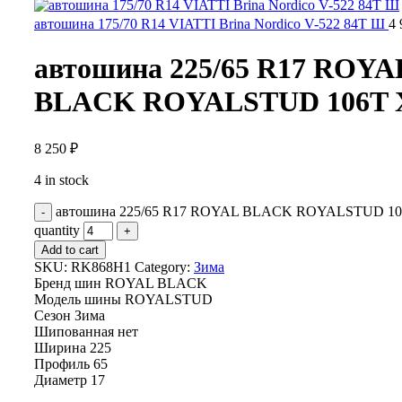
автошина 175/70 R14 VIATTI Brina Nordico V-522 84T Ш
4
автошина 225/65 R17 ROYA
BLACK ROYALSTUD 106T 
8 250
₽
4 in stock
автошина 225/65 R17 ROYAL BLACK ROYALSTUD 1
quantity
Add to cart
SKU:
RK868H1
Category:
Зима
Бренд шин
ROYAL BLACK
Модель шины
ROYALSTUD
Сезон
Зима
Шипованная
нет
Ширина
225
Профиль
65
Диаметр
17