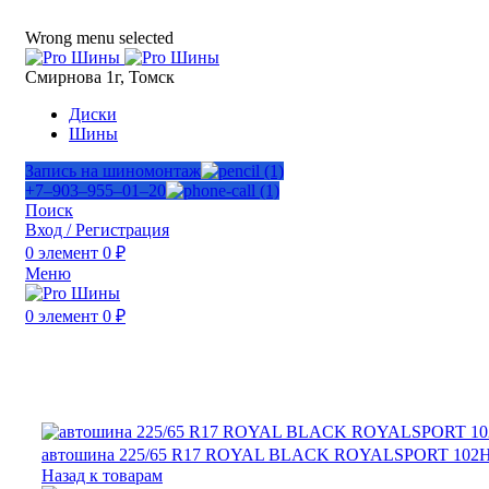
ADD ANYTHING HERE OR JUST REMOVE IT…
Wrong menu selected
Смирнова 1г, Томск
Диски
Шины
Запись на шиномонтаж
+7‒903‒955‒01‒20
Поиск
Вход / Регистрация
0
элемент
0
₽
Меню
0
элемент
0
₽
Нажмите, чтобы увеличить
автошина 225/65 R17 ROYAL BLACK ROYALSPORT 102
Назад к товарам