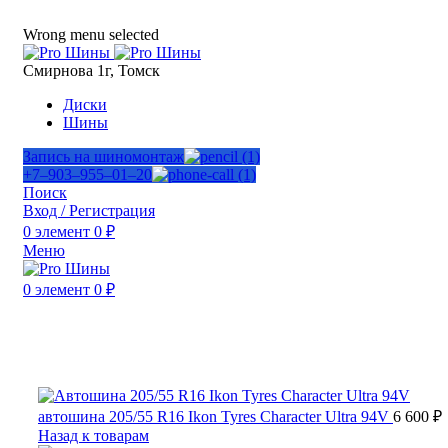
ADD ANYTHING HERE OR JUST REMOVE IT…
Wrong menu selected
Смирнова 1г, Томск
Диски
Шины
Запись на шиномонтаж
+7‒903‒955‒01‒20
Поиск
Вход / Регистрация
0
элемент
0
₽
Меню
0
элемент
0
₽
Продано
Нажмите, чтобы увеличить
автошина 205/55 R16 Ikon Tyres Character Ultra 94V
6 600
₽
Назад к товарам