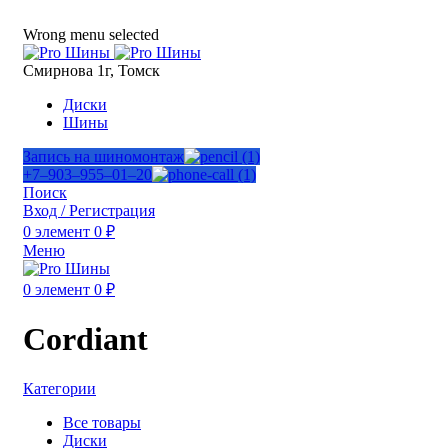
ADD ANYTHING HERE OR JUST REMOVE IT…
Wrong menu selected
Смирнова 1г, Томск
Диски
Шины
Запись на шиномонтаж
+7‒903‒955‒01‒20
Поиск
Вход / Регистрация
0
элемент
0
₽
Меню
0
элемент
0
₽
Cordiant
Категории
Все
товары
Диски