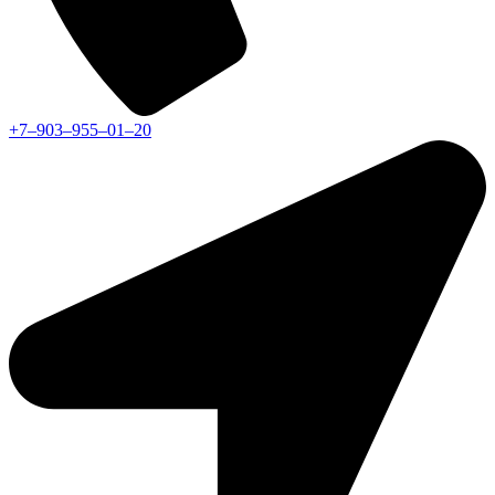
+7‒903‒955‒01‒20