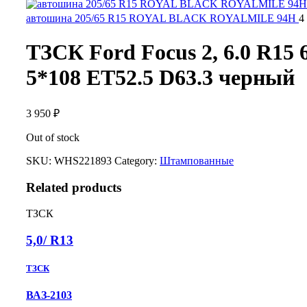
автошина 205/65 R15 ROYAL BLACK ROYALMILE 94H
4
ТЗСК Ford Focus 2, 6.0 R15 6
5*108 ET52.5 D63.3 черный
3 950
₽
Out of stock
SKU:
WHS221893
Category:
Штампованные
Related products
ТЗСК
5,0/ R13
ТЗСК
ВАЗ-2103