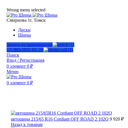
ADD ANYTHING HERE OR JUST REMOVE IT…
Wrong menu selected
Смирнова 1г, Томск
Диски
Шины
Запись на шиномонтаж
+7‒903‒955‒01‒20
Поиск
Вход / Регистрация
0
элемент
0
₽
Меню
0
элемент
0
₽
Продано
Нажмите, чтобы увеличить
автошина 215/65 R16 Cordiant OFF ROAD 2 102Q
9 920
₽
Назад к товарам