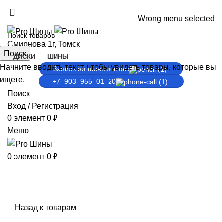
ADD ANYTHING HERE OR JUST REMOVE IT…
Wrong menu selected
Смирнова 1г, Томск
Поиск
ДИСКИ
ШИНЫ
Начните вводить текст, чтобы увидеть товары, которые вы
Запись на шиномонтаж
ищете.
+7‒903‒955‒01‒20
Поиск
Вход / Регистрация
0
элемент
0
₽
Меню
0
элемент
0
₽
Продано
Нажмите, чтобы увеличить
Назад к товарам