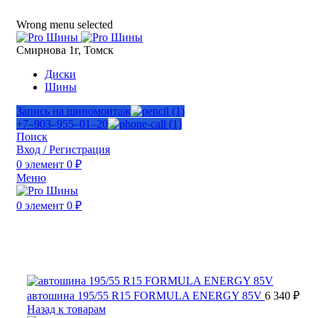
ADD ANYTHING HERE OR JUST REMOVE IT…
Wrong menu selected
Смирнова 1г, Томск
Диски
Шины
Запись на шиномонтаж
+7‒903‒955‒01‒20
Поиск
Вход / Регистрация
0
элемент
0
₽
Меню
0
элемент
0
₽
Нажмите, чтобы увеличить
автошина 195/55 R15 FORMULA ENERGY 85V
6 340
₽
Назад к товарам