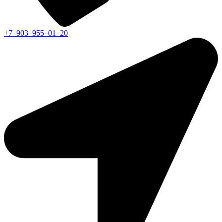
+7‒903‒955‒01‒20