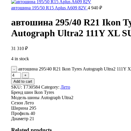
автошина 195/50 R15 Aplus A609 82V
4 940
₽
автошина 295/40 R21 Ikon T
Autograph Ultra2 111Y XL 
31 310
₽
4 in stock
автошина 295/40 R21 Ikon Tyres Autograph Ultra2 111Y 
Add to cart
SKU:
T730584
Category:
Лето
Бренд шин
Ikon Tyres
Модель шины
Autograph Ultra2
Сезон
Лето
Ширина
295
Профиль
40
Диаметр
21
Related products