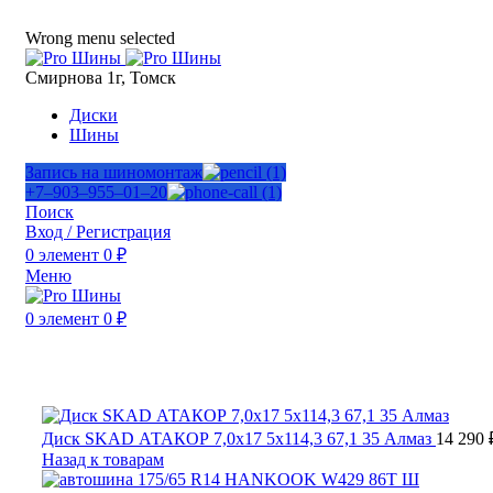
ADD ANYTHING HERE OR JUST REMOVE IT…
Wrong menu selected
Смирнова 1г, Томск
Диски
Шины
Запись на шиномонтаж
+7‒903‒955‒01‒20
Поиск
Вход / Регистрация
0
элемент
0
₽
Меню
0
элемент
0
₽
Нажмите, чтобы увеличить
Диск SKAD АТАКОР 7,0x17 5x114,3 67,1 35 Алмаз
14 290
Назад к товарам