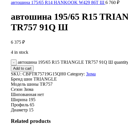
автошина 175/65 R14 HANKOOK W429 86T Ш
6 760
₽
автошина 195/65 R15 TRI
TR757 91Q Ш
6 375
₽
4 in stock
автошина 195/65 R15 TRIANGLE TR757 91Q Ш quantit
Add to cart
SKU:
CBPTR75719G15QH0
Category:
Зима
Бренд шин
TRIANGLE
Модель шины
TR757
Сезон
Зима
Шипованная
нет
Ширина
195
Профиль
65
Диаметр
15
Related products