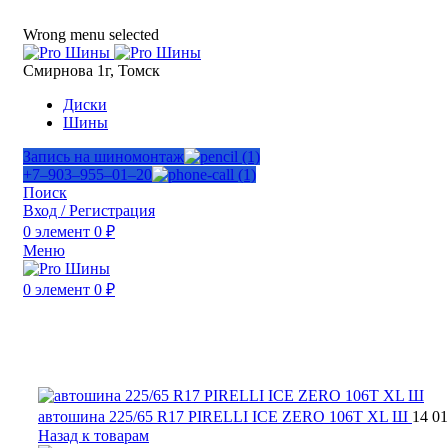
ADD ANYTHING HERE OR JUST REMOVE IT…
Wrong menu selected
Смирнова 1г, Томск
Диски
Шины
Запись на шиномонтаж
+7‒903‒955‒01‒20
Поиск
Вход / Регистрация
0
элемент
0
₽
Меню
0
элемент
0
₽
Нажмите, чтобы увеличить
автошина 225/65 R17 PIRELLI ICE ZERO 106T XL Ш
14 0
Назад к товарам