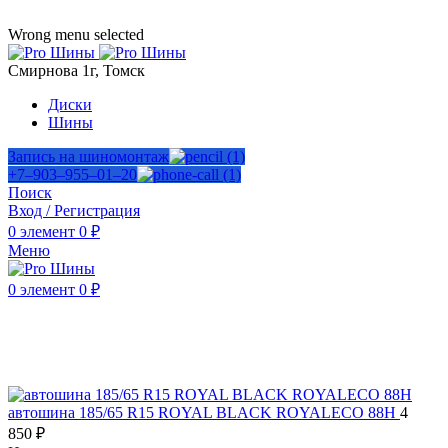
ADD ANYTHING HERE OR JUST REMOVE IT…
Wrong menu selected
Смирнова 1г, Томск
Диски
Шины
Запись на шиномонтаж
+7‒903‒955‒01‒20
Поиск
Вход / Регистрация
0
элемент
0
₽
Меню
0
элемент
0
₽
Нажмите, чтобы увеличить
автошина 185/65 R15 ROYAL BLACK ROYALECO 88H
4
850
₽