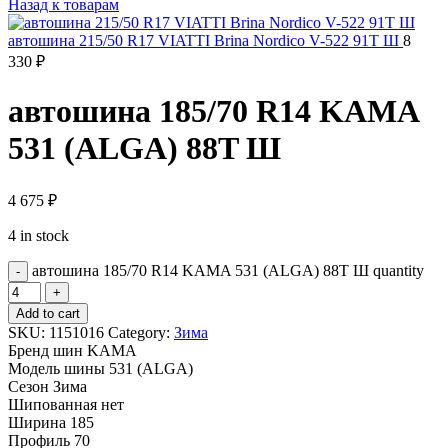
Назад к товарам
автошина 215/50 R17 VIATTI Brina Nordico V-522 91T Ш
8
330
₽
автошина 185/70 R14 KAMA
531 (ALGA) 88T Ш
4 675
₽
4 in stock
автошина 185/70 R14 KAMA 531 (ALGA) 88T Ш quantity
Add to cart
SKU:
1151016
Category:
Зима
Бренд шин
KAMA
Модель шины
531 (ALGA)
Сезон
Зима
Шипованная
нет
Ширина
185
Профиль
70