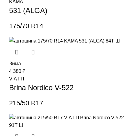
KAMA
531 (ALGA)
175/70 R14
Зима
4 380
₽
VIATTI
Brina Nordico V-522
215/50 R17