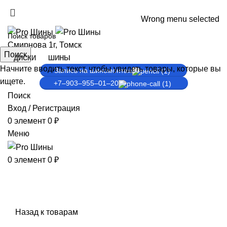
ADD ANYTHING HERE OR JUST REMOVE IT…
Wrong menu selected
Смирнова 1г, Томск
Поиск
ДИСКИ
ШИНЫ
Начните вводить текст, чтобы увидеть товары, которые вы
Запись на шиномонтаж
ищете.
+7‒903‒955‒01‒20
Поиск
Вход / Регистрация
0
элемент
0
₽
Меню
0
элемент
0
₽
Продано
Нажмите, чтобы увеличить
Назад к товарам