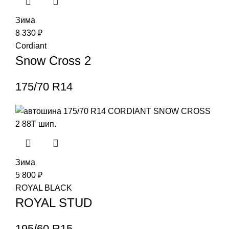
Зима
8 330
₽
Cordiant
Snow Cross 2
175/70 R14
Зима
5 800
₽
ROYAL BLACK
ROYAL STUD
195/60 R15